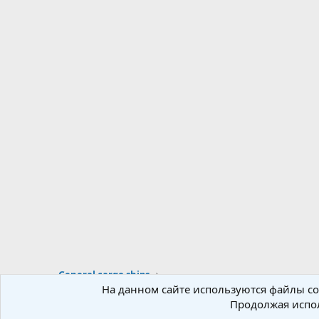
General cargo ships
На данном сайте используются файлы coo
Продолжая испол
Russian (RU)