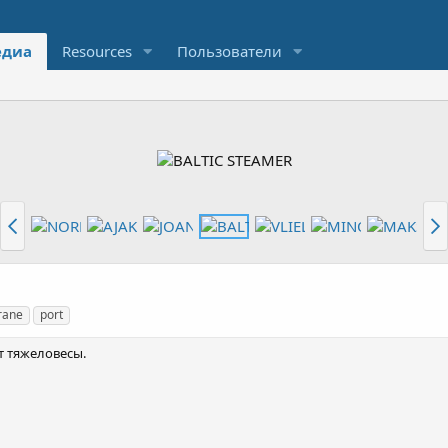
диа
Resources
Пользователи
rane
port
т тяжеловесы.