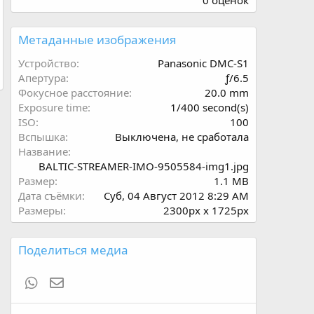
0 оценок
0
0
з
Метаданные изображения
в
ё
Устройство
Panasonic DMC-S1
з
Апертура
ƒ/6.5
д
Фокусное расстояние
20.0 mm
Exposure time
1/400 second(s)
ISO
100
Вспышка
Выключена, не сработала
Название
BALTIC-STREAMER-IMO-9505584-img1.jpg
Размер
1.1 MB
Дата съёмки
Суб, 04 Август 2012 8:29 AM
Размеры
2300px x 1725px
Поделиться медиа
WhatsApp
Электронная почта