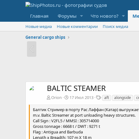
Главная
Форумы
Что нового?
Ме
Новые медиа
Новые комментарии
Поиск медиа
General cargo ships
BALTIC STEAMER
Т
Orion
17 Июл 2013
aft
alongside
c
е
г
Балтик Стример в порту Рас Лаффан (Катар) выгружае
и
m.v. Baltic Streamer at port unloading heavy structures.
Call Sign : V2FL5 / MMSI : 305714000
Gross tonnage : 6668 t / DWT : 9271 t
Flag : Antigua and Barbuda
Length x Breadth: 107 m X 18 m