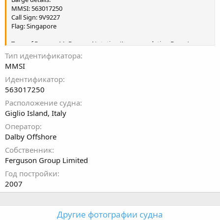
MMSI: 563017250
Call Sign: 9V9227
Flag: Singapore
Type of Barge: +A1, Barge + Notation ‘Accommodation Barge’
Port of Registry: Singapore
Тип идентификатора
Classification: American Bureau of Shipping (ABS)
MMSI
Идентификатор
Built: Nantong
563017250
Расположение судна
Giglio Island, Italy
Оператор
Dalby Offshore
Собственник
Ferguson Group Limited
Год постройки
2007
Другие фотографии судна