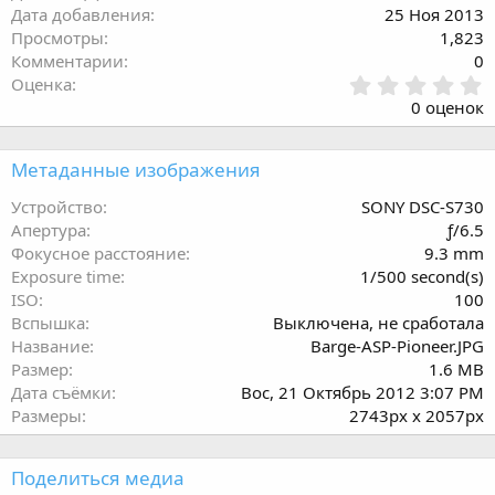
Дата добавления
25 Ноя 2013
Просмотры
1,823
Комментарии
0
0
Оценка
.
0 оценок
0
0
з
Метаданные изображения
в
ё
Устройство
SONY DSC-S730
з
Апертура
ƒ/6.5
д
Фокусное расстояние
9.3 mm
Exposure time
1/500 second(s)
ISO
100
Вспышка
Выключена, не сработала
Название
Barge-ASP-Pioneer.JPG
Размер
1.6 MB
Дата съёмки
Вос, 21 Октябрь 2012 3:07 PM
Размеры
2743px x 2057px
Поделиться медиа