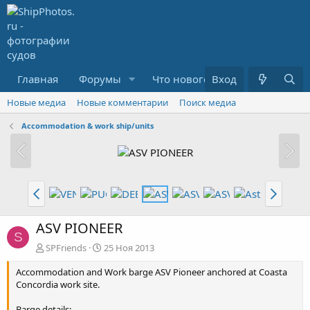
Главная
Форумы
Что нового?
Вход
Медиа
R
Новые медиа
Новые комментарии
Поиск медиа
Accommodation & work ship/units
ASV PIONEER
S
SPFriends
25 Ноя 2013
Accommodation and Work barge ASV Pioneer anchored at Coasta
Concordia work site.
Barge details: