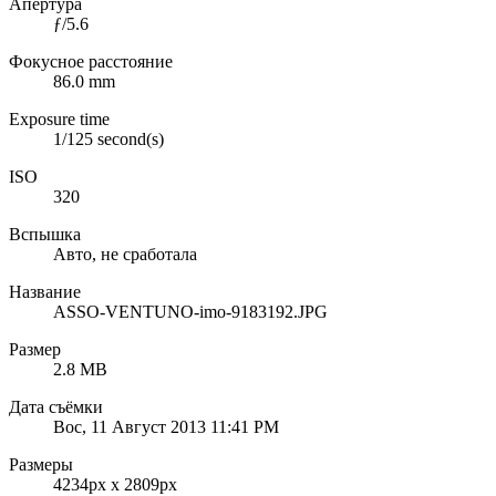
Апертура
ƒ/5.6
Фокусное расстояние
86.0 mm
Exposure time
1/125 second(s)
ISO
320
Вспышка
Авто, не сработала
Название
ASSO-VENTUNO-imo-9183192.JPG
Размер
2.8 MB
Дата съёмки
Вос, 11 Август 2013 11:41 PM
Размеры
4234px x 2809px