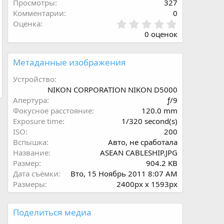
Просмотры
327
Комментарии
0
0
Оценка
.
0 оценок
0
0
з
Метаданные изображения
в
ё
Устройство
з
NIKON CORPORATION NIKON D5000
д
Апертура
ƒ/9
Фокусное расстояние
120.0 mm
Exposure time
1/320 second(s)
ISO
200
Вспышка
Авто, не сработала
Название
ASEAN CABLESHIP.JPG
Размер
904.2 KB
Дата съёмки
Вто, 15 Ноябрь 2011 8:07 AM
Размеры
2400px x 1593px
Поделиться медиа