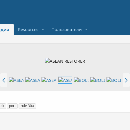
диа
Resources
Пользователи
eck
port
rule 30a