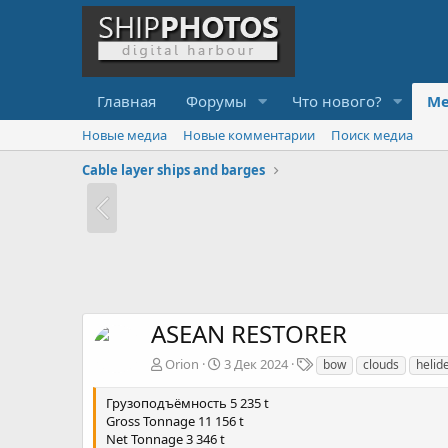
Главная
Форумы
Что нового?
Ме
Новые медиа
Новые комментарии
Поиск медиа
Cable layer ships and barges
ASEAN RESTORER
Т
Orion
3 Дек 2024
bow
clouds
helid
е
г
Грузоподъёмность 5 235 t
и
Gross Tonnage 11 156 t
Net Tonnage 3 346 t