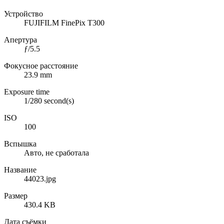
Устройство
FUJIFILM FinePix T300
Апертура
ƒ/5.5
Фокусное расстояние
23.9 mm
Exposure time
1/280 second(s)
ISO
100
Вспышка
Авто, не сработала
Название
44023.jpg
Размер
430.4 KB
Дата съёмки