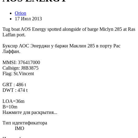
Orion
17 Июл 2013
Tug boat AOS Energy spotted alongside of barge Miclyn 285 at Ras
Laffan port.
Буксир АОС Энерджи у баржи Маклин 285 в порту Рас
Лаффан.
MMSI: 376417000
Callsign: J8B3875
Flag: St.Vincent
GRT : 486 t
DWT : 474 t
LOA=36m
B=10m
Нажмите для раскрытия...
Тип идентификатора
IMO