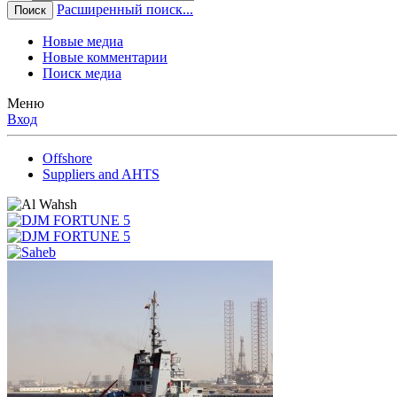
Расширенный поиск...
Поиск
Новые медиа
Новые комментарии
Поиск медиа
Меню
Вход
Offshore
Suppliers and AHTS