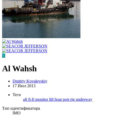
D
Al Wahsh
Dmitriy Kovalevskiy
17 Июл 2013
Теги
aft
fi-fi monitor
lift boat
port
rig
underway
Тип идентификатора
IMO