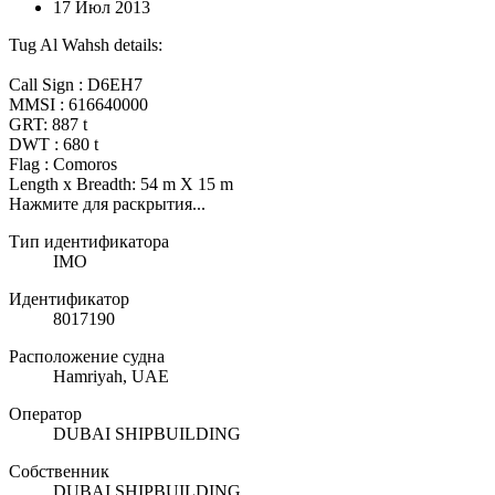
17 Июл 2013
Tug Al Wahsh details:
Call Sign : D6EH7
MMSI : 616640000
GRT: 887 t
DWT : 680 t
Flag : Comoros
Length x Breadth: 54 m X 15 m
Нажмите для раскрытия...
Тип идентификатора
IMO
Идентификатор
8017190
Расположение судна
Hamriyah, UAE
Оператор
DUBAI SHIPBUILDING
Собственник
DUBAI SHIPBUILDING