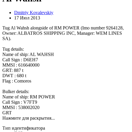
Dmitriy Kovalevskiy
17 Июл 2013
Tug Al Wahsh alongside of RM POWER (Imo number 9264128,
Owner: ALBATROS SHIPPING INC, Manager: WEM LINES
SA).
Tug details:
Name of ship: AL WAHSH
Call Sign : D6EH7
MMSI : 616640000
GRT: 887 t
DWT : 680 t
Flag : Comoros
Bulker details:
Name of ship: RM POWER
Call Sign : V7FT9
MMSI : 538002020
GRT
Нажмите для раскрытия...
Тип идентификатора