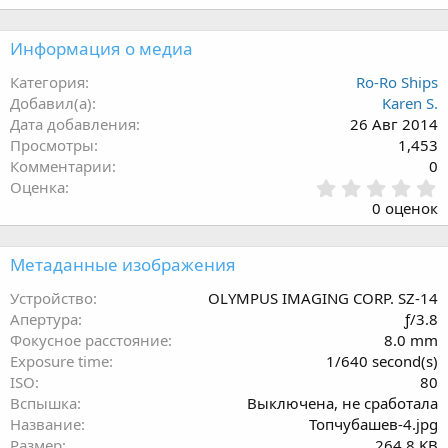
Информация о медиа
Категория
Ro-Ro Ships
Добавил(а)
Karen S.
Дата добавления
26 Авг 2014
Просмотры
1,453
Комментарии
0
0
Оценка
.
0 оценок
0
0
з
Метаданные изображения
в
ё
Устройство
OLYMPUS IMAGING CORP. SZ-14
з
Апертура
ƒ/3.8
д
Фокусное расстояние
8.0 mm
Exposure time
1/640 second(s)
ISO
80
Вспышка
Выключена, не сработала
Название
Топчубашев-4.jpg
Размер
264.8 KB