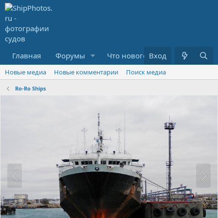
Главная
Форумы
Что нового?
Вход
Медиа
R
Новые медиа
Новые комментарии
Поиск медиа
Ro-Ro Ships