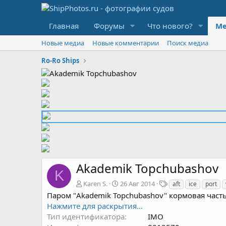
Главная
Форумы
Что нового?
Ме
Новые медиа
Новые комментарии
Поиск медиа
Ro-Ro Ships
Akademik Topchubashov
K
Т
Karen S.
26 Авг 2014
aft
ice
port
е
Паром "Akademik Topchubashov" кормовая часть
г
Нажмите для раскрытия...
и
Тип идентификатора
IMO