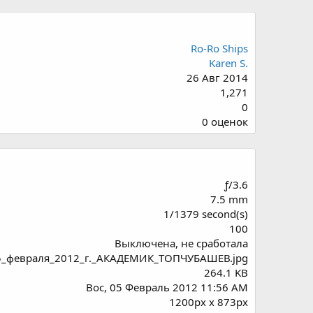
Ro-Ro Ships
Karen S.
26 Авг 2014
1,271
0
0
0 оценок
.
0
0
з
ƒ/3.6
в
7.5 mm
ё
1/1379 second(s)
з
100
д
Выключена, не сработала
5_февраля_2012_г._АКАДЕМИК_ТОПЧУБАШЕВ.jpg
264.1 KB
Вос, 05 Февраль 2012 11:56 AM
1200px x 873px