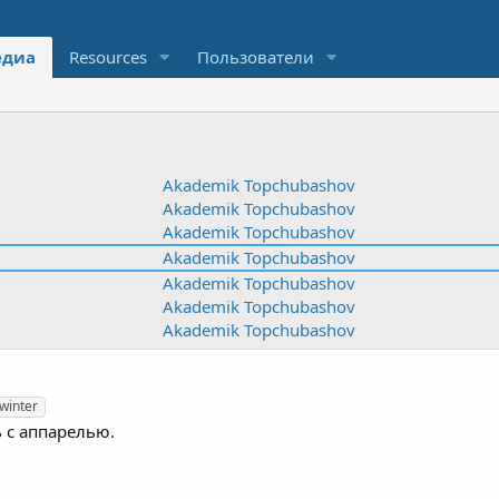
диа
Resources
Пользователи
winter
 с аппарелью.