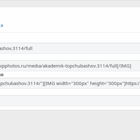
ка
ия