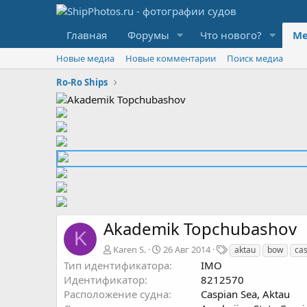
Главная
Форумы
Что нового?
Ме
Новые медиа
Новые комментарии
Поиск медиа
Ro-Ro Ships
Akademik Topchubashov
K
Т
Karen S.
26 Авг 2014
aktau
bow
ca
е
Тип идентификатора
IMO
г
Идентификатор
8212570
и
Расположение судна
Caspian Sea, Aktau