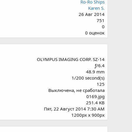
Ro-Ro Ships
Karen S.
26 Авг 2014
751
0
0
0 оценок
.
0
0
з
OLYMPUS IMAGING CORP. SZ-14
в
ƒ/6.4
ё
48.9 mm
з
1/200 second(s)
д
125
Выключена, не сработала
0169.jpg
251.4 KB
Пят, 22 Август 2014 7:30 AM
1200px x 900px