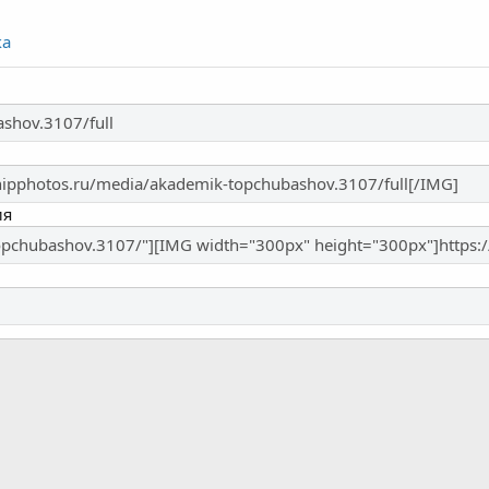
ка
ия