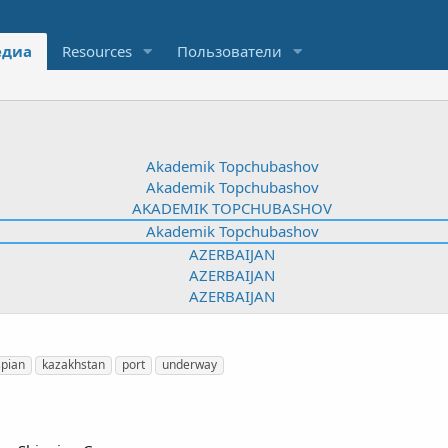
диа
Resources
Пользователи
spian
kazakhstan
port
underway