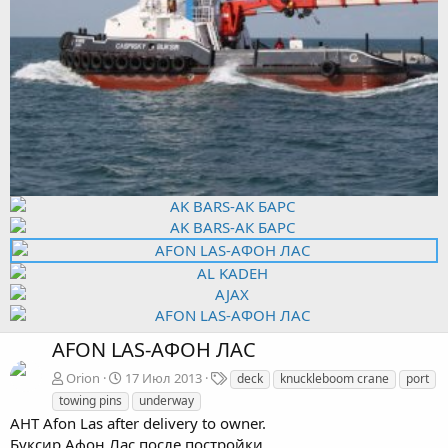
AFON LAS-АФОН ЛАС
Т
Orion
17 Июл 2013
deck
knuckleboom crane
port
е
towing pins
underway
г
AHT Afon Las after delivery to owner.
и
Буксир Афон Лас после постройки.