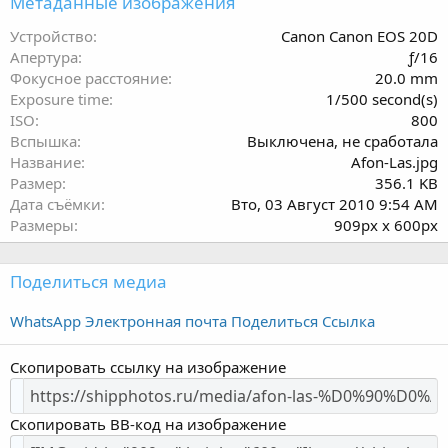
Метаданные изображения
0
з
Устройство
Canon Canon EOS 20D
в
Апертура
ƒ/16
ё
Фокусное расстояние
20.0 mm
з
Exposure time
1/500 second(s)
д
ISO
800
Вспышка
Выключена, не сработала
Название
Afon-Las.jpg
Размер
356.1 KB
Дата съёмки
Вто, 03 Август 2010 9:54 AM
Размеры
909px x 600px
Поделиться медиа
WhatsApp
Электронная почта
Поделиться
Ссылка
Скопировать ссылку на изображение
Скопировать BB-код на изображение