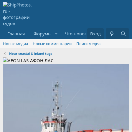
Главная
Форумы
Что нового?
Вход
Медиа
R
Новые медиа
Новые комментарии
Поиск медиа
Near coastal & inland tugs