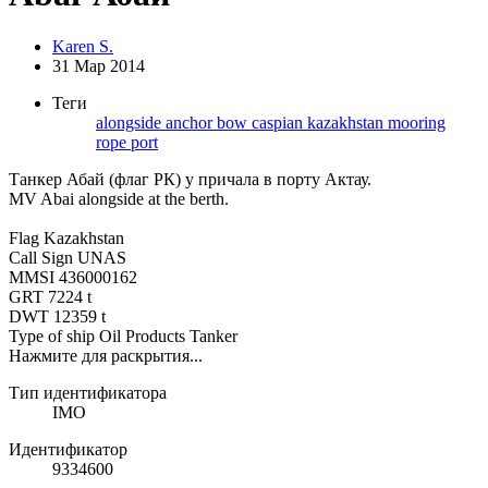
Karen S.
31 Мар 2014
Теги
alongside
anchor
bow
caspian
kazakhstan
mooring
rope
port
Танкер Абай (флаг РК) у причала в порту Актау.
MV Abai alongside at the berth.
Flag Kazakhstan
Call Sign UNAS
MMSI 436000162
GRT 7224 t
DWT 12359 t
Type of ship Oil Products Tanker
Нажмите для раскрытия...
Тип идентификатора
IMO
Идентификатор
9334600