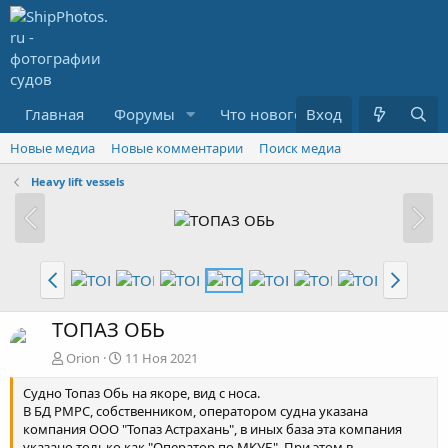
Главная
Форумы
Что нового?
Вход
Медиа
R
Новые медиа
Новые комментарии
Поиск медиа
Heavy lift vessels
ТОПАЗ ОБЬ
Orion
11 Ноя 2021
Судно Топаз Обь на якоре, вид с носа.
В БД РМРС, собственником, оператором судна указана
компания ООО "Топаз Астрахань", в иных база эта компания
указано только как "Оператор по МКУБ". При этом в