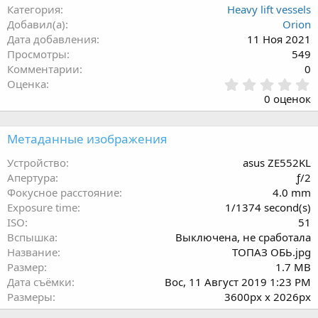
Категория
Heavy lift vessels
Добавил(а)
Orion
Дата добавления
11 Ноя 2021
Просмотры
549
Комментарии
0
0
Оценка
.
0 оценок
0
0
з
Метаданные изображения
в
ё
Устройство
asus ZE552KL
з
Апертура
ƒ/2
д
Фокусное расстояние
4.0 mm
Exposure time
1/1374 second(s)
ISO
51
Вспышка
Выключена, не сработала
Название
ТОПАЗ ОБЬ.jpg
Размер
1.7 MB
Дата съёмки
Вос, 11 Август 2019 1:23 PM
Размеры
3600px x 2026px