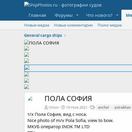
Главная
Форумы
Что нового?
Ме
Новые медиа
Новые комментарии
Поиск медиа
General cargo ships
ПОЛА СОФИЯ
Т
Orion
19 Ноя 2021
anchor
astrakhan
е
т/х Пола София, вид с носа.
г
Nice photo of m/v Pola Sofia, view to bow.
и
МКУБ оператор INOK TM LTD