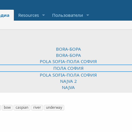
диа
Resources
Пользователи
bow
caspian
river
underway