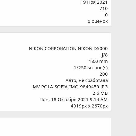
19 Ноя 2021
710
0
0
0 оценок
.
0
0
з
NIKON CORPORATION NIKON D5000
в
ƒ/8
ё
18.0 mm
з
1/250 second(s)
д
200
Авто, не сработала
MV-POLA-SOFIA-IMO-9849459.JPG
2.6 MB
Пон, 18 Октябрь 2021 9:14 AM
4019px x 2670px