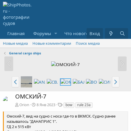
Главная
Форумы
Что нового?
Вход
Медиа
R
Новые медиа
Новые комментарии
Поиск медиа
General cargo ships
ОМСКИЙ-7
Т
Orion
8 Янв 2023
bow
rule 23a
е
г
Омский-7, вид на судно с носа где-то в ВКМСК. Судно ранее
и
называлось "ДАНАПРИС 1".
ГД 2 х 515 кВт