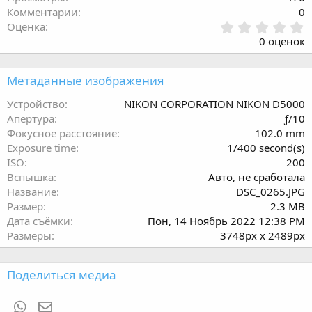
Комментарии
0
0
Оценка
.
0 оценок
0
0
з
Метаданные изображения
в
ё
Устройство
NIKON CORPORATION NIKON D5000
з
Апертура
ƒ/10
д
Фокусное расстояние
102.0 mm
Exposure time
1/400 second(s)
ISO
200
Вспышка
Авто, не сработала
Название
DSC_0265.JPG
Размер
2.3 MB
Дата съёмки
Пон, 14 Ноябрь 2022 12:38 PM
Размеры
3748px x 2489px
Поделиться медиа
WhatsApp
Электронная почта